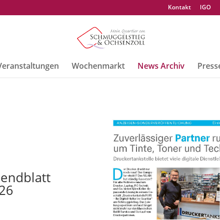
Kontakt
IGO
Veranstaltungen
Wochenmarkt
News Archiv
Press
endblatt
026