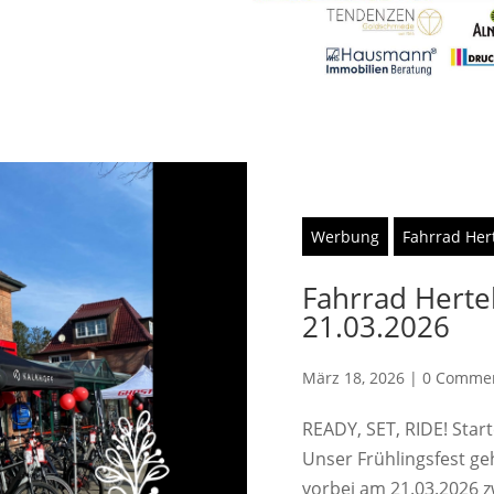
Werbung
Fahrrad Her
Fahrrad Hertel
21.03.2026
März 18, 2026
|
0 Comme
READY, SET, RIDE! Start
Unser Frühlingsfest ge
vorbei am 21.03.2026 z