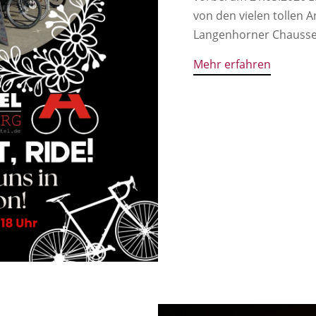
von den vielen tollen 
Langenhorner Chausse
Mehr erfahren