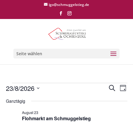
igo@schmuggelstieg.de
Seite wählen
Veranstaltungen
Verans
Ver
23/8/2026
Suche
Tag
Ans
Suche
für
Datum
Nav
und
Ganztägig
August
wählen.
Ansich
23,
August 23
Naviga
Flohmarkt am Schmuggelstieg
2026